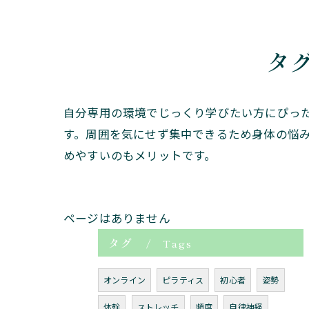
タ
自分専用の環境でじっくり学びたい方にぴっ
す。周囲を気にせず集中できるため身体の悩
めやすいのもメリットです。
ページはありません
タグ
Tags
オンライン
ピラティス
初心者
姿勢
体幹
ストレッチ
頻度
自律神経