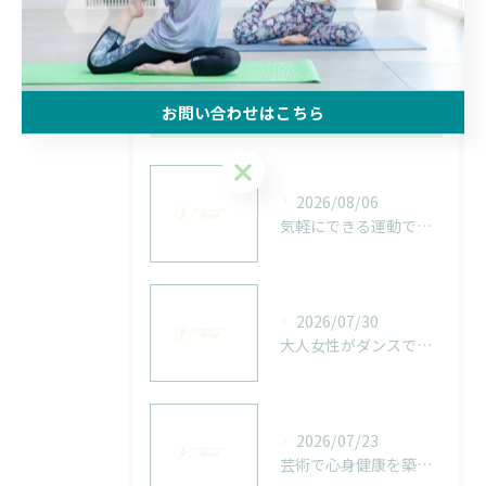
體を整える
お問い合わせはこちら
最近の投稿
Recent Posts
お問い合わせはこちら
2026/08/06
気軽にできる運動で宮城県仙台市の大人女性が無理なく安全に長く動ける身体を取り戻す方法
2026/07/30
大人女性がダンスで無理なくエクササイズを続けて安全に体を取り戻す実践ガイド
2026/07/23
芸術で心身健康を築く宮城県仙台市の大人女性が無理なく安全に長く動ける身体を取り戻す方法