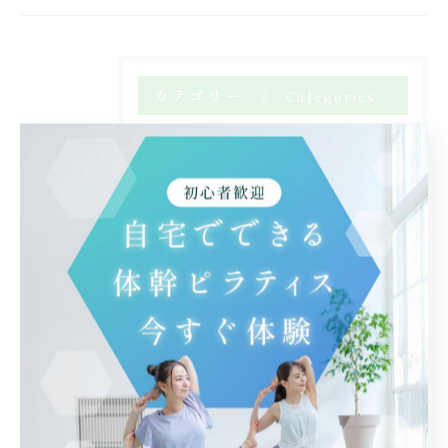
カテゴリー
Categories
全てのカテゴリー
40代 50代 運動習慣
バレエ
ピラティス 仙台 大人女性
ピラティスとバレエ 自律神経を整える
フランクリンメソッド イメジェリー パフォーマンスアップ（機能向上）
大人女性 無理なく・安全に・長く動ける身体を取り戻す
姿勢改善 運動
心と體と思考