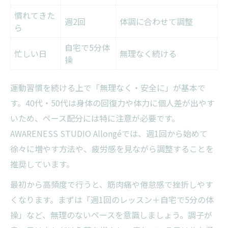
慣れてきた
週2回
体調に合わせて調整
ら
自宅で5分体
忙しい日
無理なく続ける
操
運動習慣を続ける上で「無理なく・安全に」が基本で
す。40代・50代は身体の回復力や体力に個人差が出やす
いため、ペース配分には特に注意が必要です。
AWARENESS STUDIO Allongéでは、週1回から始めて
徐々に増やす方法や、疲労感を見ながら調整することを
推奨しています。
最初から高頻度で行うと、筋肉痛や倦怠感で挫折しやす
くなります。まずは「週1回のレッスン＋自宅で5分の体
操」など、無理のないペースを意識しましょう。調子が