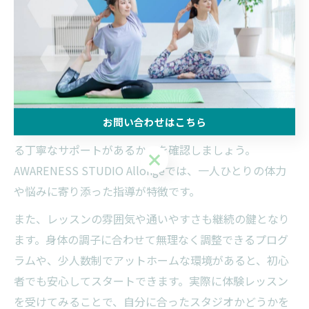
メリットがあります。自分に合った運動を選ぶ際は、目
的や体調に合わせて違いを理解することが大切です。
無理せず続くレッスン選びのポイント
40代・50代で運動習慣を身につけるためには、無理せず
続けられるレッスン選びが欠かせません。第一に「自分
お問い合わせはこちら
のペースで進められるか」「専門インストラクターによ
る丁寧なサポートがあるか」を確認しましょう。
お問い合わせはこちら
AWARENESS STUDIO Allongéでは、一人ひとりの体力
や悩みに寄り添った指導が特徴です。
また、レッスンの雰囲気や通いやすさも継続の鍵となり
ます。身体の調子に合わせて無理なく調整できるプログ
ラムや、少人数制でアットホームな環境があると、初心
者でも安心してスタートできます。実際に体験レッスン
を受けてみることで、自分に合ったスタジオかどうかを