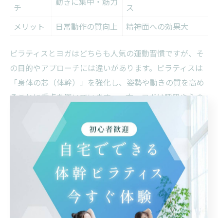
動きに集中・筋力
チ
ス
メリット
日常動作の質向上
精神面への効果大
ピラティスとヨガはどちらも人気の運動習慣ですが、そ
の目的やアプローチには違いがあります。ピラティスは
「身体の芯（体幹）」を強化し、姿勢や動きの質を高め
ることに重点を置いています。一方、ヨガは呼吸や心の
安定、柔軟性の向上を主な目的とし、精神面へのアプロ
ーチが特徴的です。
AWARENESS STUDIO Allongéでは、ピラティスの「正
しい身体の使い方」とバレエの「しなやかな動き」を融
合させることで、日常生活が楽になる身体づくりをサポ
ートしています。40代・50代の方にとって、ピラティス
は無理なく続けやすく、日常動作に直結しやすいという