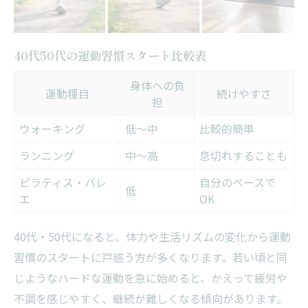
日常動作を活かした運動アプローチ
失敗しないペース配分の考え方
自分に合う運動法を見極めるヒント
40代50代の運動習慣スタート比較表
肩こりや不調改善を目指す運動習慣のヒント
身体への負
運動種目
続けやすさ
肩こり・不調別おすすめ運動一覧
担
運動習慣で体調が変わる理由
ウォーキング
低〜中
比較的簡単
ピラティスが肩こりに効く仕組み
ランニング
中〜高
息切れすることも
40代50代が実感する体の変化
ピラティス・バレ
自分のペースで
無理なく続けるためのコツ
低
エ
OK
ピラティスで毎日が楽になる身体づくり
ピラティスと他運動の特徴比較表
40代・50代になると、体力や生活リズムの変化から運動
習慣のスタートに戸惑う方が多くなります。若い頃と同
40代50代におすすめのピラティス活用法
じようなハードな運動を急に始めると、かえって疲労や
ピラティスで得られる効果を実感
不調を感じやすく、継続が難しくなる傾向があります。
毎日を快適に過ごす身体づくりの秘訣