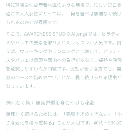
特に宮城県仙台市若林区のような地域で、忙しい毎日を
ピラティス初心者が気をつけたいポイント
過ごす大人女性にとっては、「何を選べば無理なく続け
長く健康を守る40代50代のための習慣改革
られるのか」が課題です。
40代50代の健康習慣比較リスト
そこで、AWARENESS STUDIO Allongéでは、ピラティ
習慣改革で人生が変わる理由
スやバレエの要素を取り入れたレッスンが人気です。例
身体と心を整える毎日の工夫
えば、ウォーキングやランニングと比較して、ピラティ
続けやすい運動習慣の選び方
スやバレエは関節や筋肉への負担が少なく、姿勢や呼吸
運動と食事のバランスを見直す
を意識しやすい点が特徴です。運動が苦手な方でも、自
分のペースで始めやすいことが、長く続けられる理由と
なっています。
無理なく続く運動習慣を身につける秘訣
無理なく続けるためには、「完璧を求めすぎない」「小
さな変化を積み重ねる」ことが大切です。40代・50代の