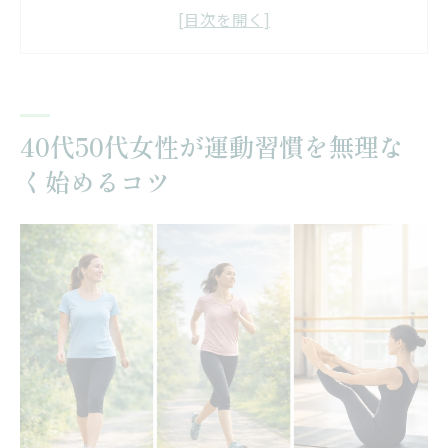
ピラティスやバレエ要素で身体を整える方
法
忙しい毎日に運動を取り入れるコツ
運動習慣が続かない原因と対策
40代50代女性が運動習慣を無理な
仙台市若林区で続く大人の新たな運動習慣
く始めるコツ
仙台市若林区で人気の運動習慣比較表
大人女性に選ばれる運動習慣の魅力
ピラティスとヨガの違いを知ろう
無理せず続くレッスン選びのポイント
40代50代が体験する変化とは
自分のペースを守れる運動習慣の作り方
ペース別運動習慣の続け方早見表
40代50代が無理なく習慣化するコツ