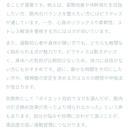
ることが重要です。例えば、姿勢改善や体幹強化を目指
ント
したい方、筋肉のバランスを整えたい方にはピラティス
ヨガとピラティス初心者のよくある疑問解
が適しています。一方、心身のリラックスや柔軟性、ス
説
トレス解消を重視する方にはヨガが向いています。
ピラティスヨガ違いで迷った時の選び方
また、運動初心者や身体が硬い方でも、どちらも無理な
初心者でも安心なピラティス始め方のコツ
く始められる点が魅力です。ピラティスは動きが小さ
ピラティスの基本動作とヨガの違いを理解
く、身体への負担が比較的少ないため、体力に自信がな
い方にもおすすめです。逆に、静かな時間を大切にした
い方や、精神面の安定を求める方はヨガの瞑想や呼吸法
が役立ちます。
失敗例として「ダイエット目的でヨガを選んだが、筋肉
の引き締め効果が思ったより得られなかった」という声
もあります。自分の悩みや目標に合わせて選ぶことが、
満足度の高い運動習慣につながります。