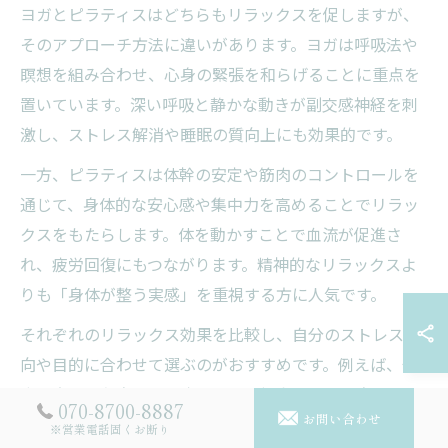
ヨガとピラティスはどちらもリラックスを促しますが、
そのアプローチ方法に違いがあります。ヨガは呼吸法や
瞑想を組み合わせ、心身の緊張を和らげることに重点を
置いています。深い呼吸と静かな動きが副交感神経を刺
激し、ストレス解消や睡眠の質向上にも効果的です。
一方、ピラティスは体幹の安定や筋肉のコントロールを
通じて、身体的な安心感や集中力を高めることでリラッ
クスをもたらします。体を動かすことで血流が促進さ
れ、疲労回復にもつながります。精神的なリラックスよ
りも「身体が整う実感」を重視する方に人気です。
それぞれのリラックス効果を比較し、自分のストレス傾
向や目的に合わせて選ぶのがおすすめです。例えば、仕
事や育児で心身ともに疲れている場合はヨガ、身体の緊
070-8700-8887
お問い合わせ
張や姿勢の悪さが気になる場合はピラティスが向いてい
※営業電話固くお断り