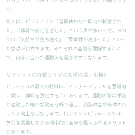
択法
す。
心身の変化を実感できるピラティスとは
例えば、ピラティスで「普段使わない筋肉が刺激され
ピラティスで期待できる心身の変化と効果
た」「体幹の安定を感じた」という声が多い一方、ヨガ
ピラティス初心者が感じやすい体幹強化の
では「気持ちが落ち着く」「柔軟性が高まった」といっ
違い
た感想が目立ちます。それぞれの基礎を理解すること
ピラティスがヨガと異なるリラックス作用
で、自分に合った運動法を選びやすくなります。
ピラティスの呼吸法がもたらす心への影響
ピラティスとストレッチ違いを体感するコ
ピラティスの特徴とヨガの効果の違いを検証
ツ
ピラティスの最大の特徴は、インナーマッスルを意識的
自分に合う運動を見極める比較ポイント
に鍛え、体幹を強化する点にあります。運動の際は呼吸
ピラティスとヨガ違いで選ぶ運動タイプの
と連動した細かな動きを繰り返し、姿勢改善や身体のバ
特徴
ランス向上を目指します。特にマシンピラティスでは、
ピラティスとヨガどちらが自分に合うかの
負荷を調整しながら効率的に全身を鍛えられるメリット
基準
があります。