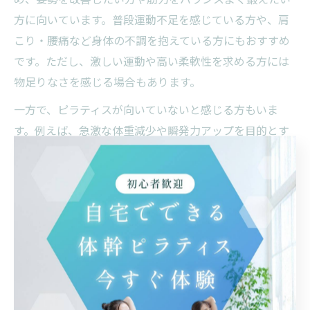
方に向いています。普段運動不足を感じている方や、肩
こり・腰痛など身体の不調を抱えている方にもおすすめ
です。ただし、激しい運動や高い柔軟性を求める方には
物足りなさを感じる場合もあります。
一方で、ピラティスが向いていないと感じる方もいま
す。例えば、急激な体重減少や瞬発力アップを目的とす
る方、または関節に痛みや障害がある方は、無理なポー
ズやエクササイズが逆効果となることもあるため注意が
必要です。ピラティスはゆっくりとした動きや正確なフ
ォームを重視するため、集中力が続かない方には難しく
感じることも。
自分に合ったボディメイク術を見つけるためには、体験
レッスンを受けてピラティスとヨガそれぞれの特徴を体
感することが大切です。専門インストラクターに相談