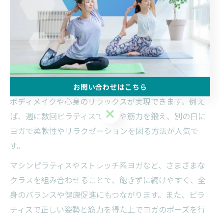
し、自分の目的や身体の状態に合った運動法を選びまし
ょう。
ヨガピラティス両方を活かした効率的な選択法
ピラティスとヨガは、それぞれ異なる効果と魅力を持っ
ていますが、両方を組み合わせることでさらに効率的な
お問い合わせはこちら
ボディメイクや心身のリラックスが実現できます。例え
お問い合わせはこちら
ば、週に数回ピラティスで体幹や筋力を鍛え、別の日に
ヨガで柔軟性やリラクゼーションを図る方法が人気で
す。
マシンピラティスやストレッチ系ヨガなど、さまざまな
クラスを組み合わせることで、飽きずに続けやすく、全
身のバランスや健康促進にもつながります。また、ピラ
ティスで正しい姿勢と筋力を得た上でヨガのポーズを行