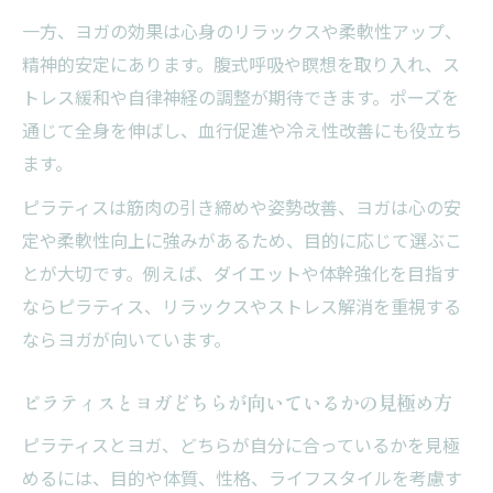
ヨガピラティスどっちが痩せるか徹底検証
一方、ヨガの効果は心身のリラックスや柔軟性アップ、
ピラティス向いていない人の特徴と注意点
精神的安定にあります。腹式呼吸や瞑想を取り入れ、ス
ピラティスとヨガの効果的な使い分け方法
トレス緩和や自律神経の調整が期待できます。ポーズを
通じて全身を伸ばし、血行促進や冷え性改善にも役立ち
呼吸法や効果から考えるヨガとの違い
ます。
ピラティスとヨガの呼吸法の具体的な違い
ピラティスは腹式呼吸で体幹強化をサポー
ピラティスは筋肉の引き締めや姿勢改善、ヨガは心の安
ト
定や柔軟性向上に強みがあるため、目的に応じて選ぶこ
とが大切です。例えば、ダイエットや体幹強化を目指す
ヨガとピラティス違いのリラックス効果比
ならピラティス、リラックスやストレス解消を重視する
較
ならヨガが向いています。
ピラティスとヨガの効果を最大化する呼吸
法
ピラティスとヨガどちらが向いているかの見極め方
呼吸法で実感するピラティスとヨガの違い
ピラティスとヨガ、どちらが自分に合っているかを見極
ピラティスとヨガ初心者が知りたい基本
めるには、目的や体質、性格、ライフスタイルを考慮す
ピラティス初心者が押さえるべき基本ポイ