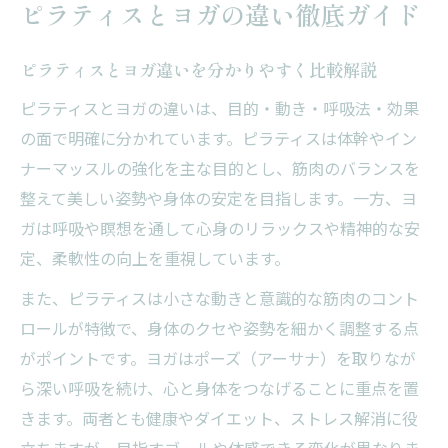
ピラティスヨガ違いで注目したいストレッ
ピラティスとヨガの違い徹底ガイド
チ効果
ヨガピラティスどちらを先に始めるべきか
ピラティスとヨガ違いを分かりやすく比較解説
の考え方
ピラティスとヨガの違いは、目的・動き・呼吸法・効果
理想のボディメイクへ導く選び方の秘訣
の面で明確に分かれています。ピラティスは体幹やイン
ピラティスで叶える理想のボディメイク方
ナーマッスルの強化を主な目的とし、筋肉のバランスを
法
整えて美しい姿勢や身体の安定を目指します。一方、ヨ
ガは呼吸や瞑想を通して心身のリラックスや精神的な安
ヨガとピラティスの違いから選ぶ体幹強化
定、柔軟性の向上を重視しています。
術
ピラティスとヨガのダイエット効果を徹底
また、ピラティスは小さな動きと意識的な筋肉のコント
比較
ロールが特徴で、身体のクセや姿勢を細かく調整する点
がポイントです。ヨガはポーズ（アーサナ）を取りなが
ピラティス向き不向きで選ぶボディメイク
ら深い呼吸を続け、心と身体をつなげることに重点を置
術
きます。両者とも健康やダイエット、ストレス解消に役
ヨガピラティス両方を活かした効率的な選
立ちますが、目指すゴールや体感できる変化が異なりま