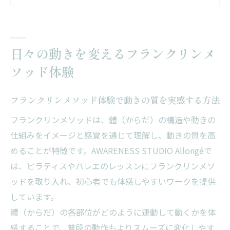
健康維持のための新しいアプローチをフラ
ンクリンメソッドで
日常動作に役立つフランクリンメソッドの
日々の動きを変えるフランクリンメ
具体的実践例
ソッド体験
機能向上を目指すならイメジェリーがカギ
になる理由
フランクリンメソッド体験で動きの質を実感する方法
イメジェリーで感じるパフォーマンス向上のコ
フランクリンメソッドは、體（からだ）の構造や動きの
ツ
仕組みをイメージと感覚を通じて理解し、動きの質を高
イメジェリーがパフォーマンスアップに効
めることが特徴です。AWARENESS STUDIO Allongéで
果的な理由
は、ピラティスやバレエのレッスンにフランクリンメソ
フランクリンメソッドのイメジェリー活用
ッドを取り入れ、初心者でも体感しやすいワークを提供
術を紹介
しています。
體（からだ）の各部位がどのように連動して動くかを体
機能向上に導くイメジェリーのコツを日常
感することで、普段の動作もよりスムーズに変化しやす
に取り入れる