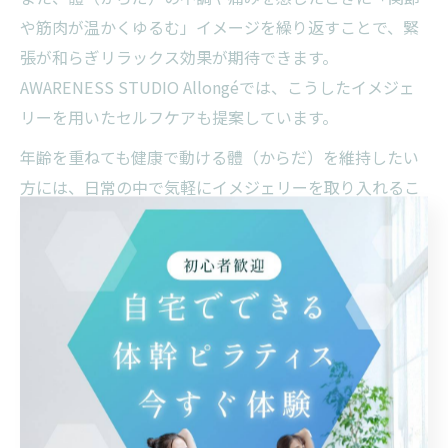
や筋肉が温かくゆるむ」イメージを繰り返すことで、緊
張が和らぎリラックス効果が期待できます。
AWARENESS STUDIO Allongéでは、こうしたイメジェ
リーを用いたセルフケアも提案しています。
年齢を重ねても健康で動ける體（からだ）を維持したい
方には、日常の中で気軽にイメジェリーを取り入れるこ
とがおすすめです。短時間でも続けることで、體（から
だ）の変化や心身の安定を実感できるでしょう。
イメジェリー実践で動きやすさを自分で確かめる方法
イメジェリーの効果を実感するには、実際に動きやすさ
を自分で確かめることが重要です。
まず、いつも通りの動作（例：歩行や腕の上げ下げ）を
行い、その感覚を覚えておきます。その後、フランクリ