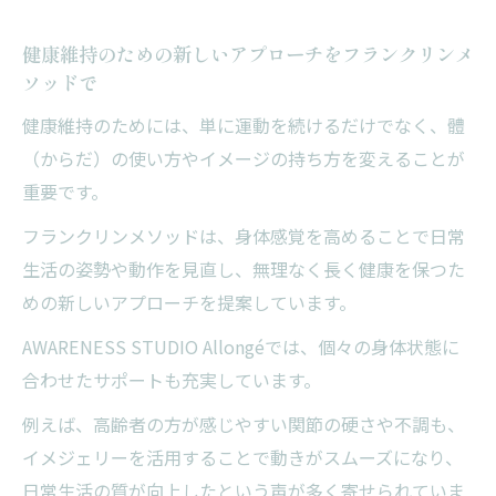
健康維持にフランクリンメソッドを役立て
健康維持のための新しいアプローチをフランクリンメ
る方法
ソッドで
イメジェリーが心身のバランス維持に効果
健康維持のためには、単に運動を続けるだけでなく、體
的な理由
（からだ）の使い方やイメージの持ち方を変えることが
パフォーマンスアップを目指した健康習慣
重要です。
の工夫
フランクリンメソッドは、身体感覚を高めることで日常
機能向上と健康維持を両立するイメジェリ
生活の姿勢や動作を見直し、無理なく長く健康を保つた
ー実践
めの新しいアプローチを提案しています。
フランクリンメソッドで日々の健康を支え
AWARENESS STUDIO Allongéでは、個々の身体状態に
る習慣
合わせたサポートも充実しています。
意識改革がもたらす體（からだ）と心の変化と
例えば、高齢者の方が感じやすい関節の硬さや不調も、
は
イメジェリーを活用することで動きがスムーズになり、
フランクリンメソッドで意識改革を実感す
日常生活の質が向上したという声が多く寄せられていま
る瞬間