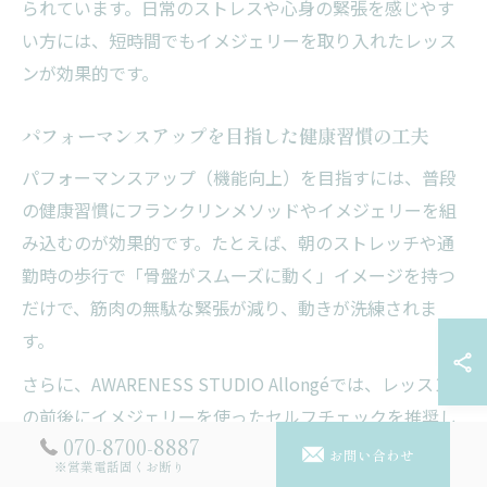
られています。日常のストレスや心身の緊張を感じやす
い方には、短時間でもイメジェリーを取り入れたレッス
ンが効果的です。
パフォーマンスアップを目指した健康習慣の工夫
パフォーマンスアップ（機能向上）を目指すには、普段
の健康習慣にフランクリンメソッドやイメジェリーを組
み込むのが効果的です。たとえば、朝のストレッチや通
勤時の歩行で「骨盤がスムーズに動く」イメージを持つ
だけで、筋肉の無駄な緊張が減り、動きが洗練されま
す。
さらに、AWARENESS STUDIO Allongéでは、レッスン
の前後にイメジェリーを使ったセルフチェックを推奨し
070-8700-8887
ています。これにより、自分の體（からだ）の変化や課
お問い合わせ
※営業電話固くお断り
題を客観的に把握しやすくなり、日々の健康維持とパフ