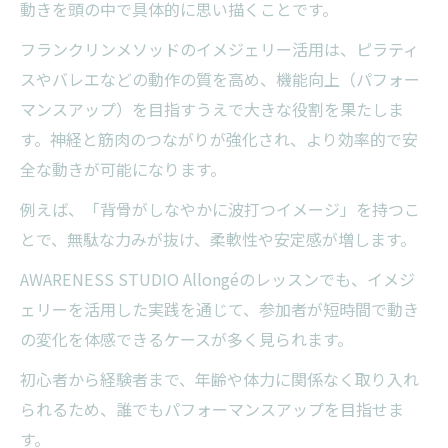
動きを頭の中で具体的に思い描くことです。
ント
フランクリンメソッドのイメジェリー活用は、ピラティ
ピラティスに活きるフランクリンメソッドの魅
スやバレエなどの動作の質を高め、機能向上（パフォー
力
マンスアップ）を目指すうえで大きな役割を果たしま
ピラティスでフランクリンメソッドが活き
す。神経と筋肉のつながりが強化され、より効率的で安
る理由
全な動きが可能になります。
イメジェリーがピラティスの動きに与える
例えば、「背骨がしなやかに波打つイメージ」を持つこ
効果
とで、無駄な力みが抜け、柔軟性や安定感が増します。
パフォーマンスアップを実現するボディワ
AWARENESS STUDIO Allongéのレッスンでも、イメジ
ークの工夫
ェリーを活用した実践を通じて、参加者が短時間で動き
フランクリンメソッドがもたらすピラティ
の変化を体感できるケースが多く見られます。
スの変化
初心者から経験者まで、年齢や体力に関係なく取り入れ
機能向上と健康維持を両立するピラティス
られるため、誰でもパフォーマンスアップを目指せま
活用法
す。
もし健康維持を望むならイメジェリー活用を