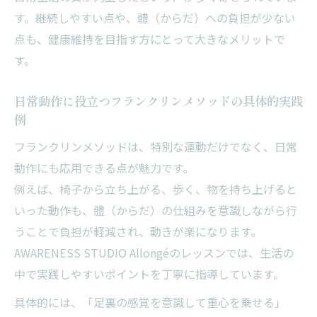
す。継続しやすい点や、體（からだ）への負担が少ない
イメジェリーが心と體（からだ）に与える
点も、健康維持を目指す方にとって大きなメリットで
ポジティブな変化
す。
パフォーマンスアップを促す意識の切り替
え方
日常動作に役立つフランクリンメソッドの具体的実践
機能向上へ導く新しい自己認識の育て方
例
健康維持に役立つマインドセットのポイン
フランクリンメソッドは、特別な運動だけでなく、日常
ト
動作にも応用できる点が魅力です。
例えば、椅子から立ち上がる、歩く、物を持ち上げると
いった動作も、體（からだ）の仕組みを意識しながら行
うことで負担が軽減され、動きが楽になります。
AWARENESS STUDIO Allongéのレッスンでは、生活の
中で実践しやすいポイントを丁寧に指導しています。
具体的には、「足裏の感覚を意識して重心を乗せる」