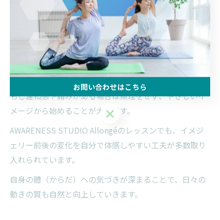
ンメソッドのイメジェリーを用いて同じ動作を行い、動
きやすさや力みの違いを比較しましょう。
例えば、「背骨がしなやかに連動する」イメージを持っ
て前屈をすると、筋肉の緊張が和らぎ、よりスムーズに
動けることを感じる方が多いです。
お問い合わせはこちら
もし違和感や痛みがある場合は無理をせず、やさしいイ
メージから始めることが大切です。
お問い合わせはこちら
AWARENESS STUDIO Allongéのレッスンでも、イメジ
ェリー前後の変化を自分で体感しやすい工夫が多数取り
入れられています。
自身の體（からだ）への気づきが深まることで、日々の
動きの質も自然と向上していきます。