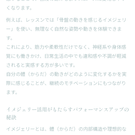
くなります。
健康維持にも役立つイメジェリーの応用ポ
イント
例えば、レッスンでは「骨盤の動きを感じるイメジェリ
イメジェリー実践で動きやすさを自分で確
ー」を使い、無理なく自然な姿勢や動きを体験できま
かめる方法
す。
これにより、筋力や柔軟性だけでなく、神経系や身体感
機能向上を叶える新習慣の始め方とヒント
覚にも働きかけ、日常生活の中でも違和感や不調が軽減
フランクリンメソッドで始める機能向上の
されると実感する方が多いです。
新習慣
自分の體（からだ）の動きがどのように変化するかを実
イメジェリーを毎日に取り入れる実践的ヒ
際に感じることが、継続のモチベーションにもつながり
ント
ます。
パフォーマンスアップにつながる習慣化の
コツ
イメジェリー活用がもたらすパフォーマンスアップの
フランクリンメソッドで健康維持を無理な
秘訣
く継続
イメジェリーとは、體（からだ）の内部構造や理想的な
機能向上を実感するための習慣作りのポイ