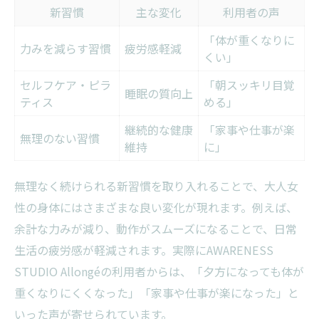
疲れにくい身体への変化を感じるサイン
新習慣
主な変化
利用者の声
「体が重くなりに
力みを減らす習慣
疲労感軽減
くい」
セルフケア・ピラ
「朝スッキリ目覚
睡眠の質向上
ティス
める」
継続的な健康
「家事や仕事が楽
無理のない習慣
維持
に」
無理なく続けられる新習慣を取り入れることで、大人女
性の身体にはさまざまな良い変化が現れます。例えば、
余計な力みが減り、動作がスムーズになることで、日常
生活の疲労感が軽減されます。実際にAWARENESS
STUDIO Allongéの利用者からは、「夕方になっても体が
重くなりにくくなった」「家事や仕事が楽になった」と
いった声が寄せられています。