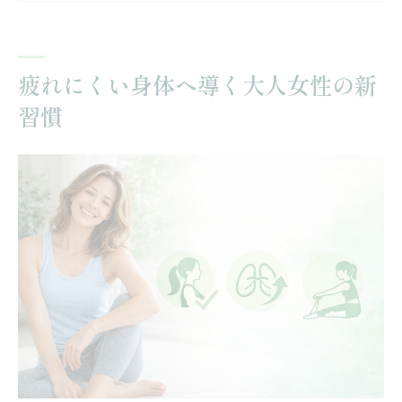
疲れやすさを感じる大人女性が見直すべき
生活習慣
身体の緊張を解くためのリラックス法とは
疲れにくい身体へ導く大人女性の新
安全に始めるセルフケアの基本を押さえよ
習慣
う
無理なく長く動ける身体づくりの秘訣
身体を長く動かすための秘訣を比較表で解
説
大人女性が無理なく続けるための考え方
安全性を高める身体の使い方の工夫
習慣化しやすいエクササイズ選びのポイン
ト
無理のない運動プラン作成のコツ
大人女性が自然と動ける身体を取り戻すには