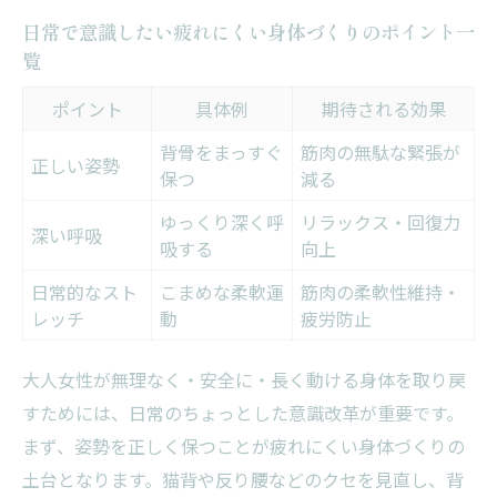
日常で意識したい疲れにくい身体づくりのポイント一
自然に動ける身体を目指すためのステップ
覧
表
日常生活でできる負担軽減のヒント
ポイント
具体例
期待される効果
無理なく始めるための心構えとポイント
背骨をまっすぐ
筋肉の無駄な緊張が
正しい姿勢
保つ
減る
大人女性に多い身体の悩みと改善アプロー
チ
ゆっくり深く呼
リラックス・回復力
深い呼吸
吸する
向上
年齢を重ねてもイキイキ動ける習慣作り
心身を整える効果的なピラティス活用法
日常的なスト
こまめな柔軟運
筋肉の柔軟性維持・
レッチ
動
疲労防止
ピラティス活用法の種類と特徴を一覧で紹
介
大人女性が無理なく・安全に・長く動ける身体を取り戻
無理なく続くピラティスの取り入れ方
すためには、日常のちょっとした意識改革が重要です。
大人女性に適したピラティスの選び方
まず、姿勢を正しく保つことが疲れにくい身体づくりの
心身を整える呼吸と動きの連動テクニック
土台となります。猫背や反り腰などのクセを見直し、背