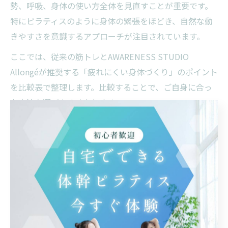
勢、呼吸、身体の使い方全体を見直すことが重要です。
特にピラティスのように身体の緊張をほどき、自然な動
きやすさを意識するアプローチが注目されています。
ここでは、従来の筋トレとAWARENESS STUDIO
Allongéが推奨する「疲れにくい身体づくり」のポイント
を比較表で整理します。比較することで、ご自身に合っ
た方法を選びやすくなります。
代表的なアプローチの比較表
筋力強化中心：一時的なパワー向上は見込めるが、無
理な負荷で身体に負担がかかりやすい。
姿勢・呼吸・使い方重視：日常的な疲労感の軽減や、
長く続けやすい習慣化が期待できる。
ピラティスアプローチ：全身のバランスと柔軟性を高
め、無理なく自然に動ける身体へ導く。