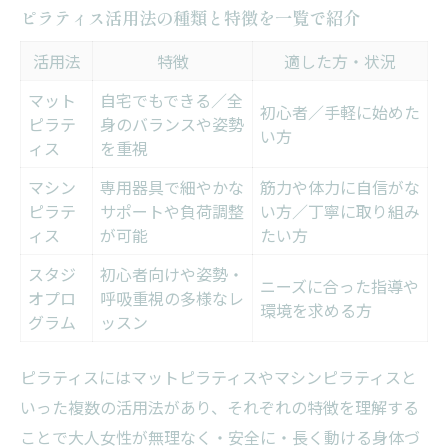
ピラティス活用法の種類と特徴を一覧で紹介
活用法
特徴
適した方・状況
マット
自宅でもできる／全
初心者／手軽に始めた
ピラテ
身のバランスや姿勢
い方
ィス
を重視
マシン
専用器具で細やかな
筋力や体力に自信がな
ピラテ
サポートや負荷調整
い方／丁寧に取り組み
ィス
が可能
たい方
スタジ
初心者向けや姿勢・
ニーズに合った指導や
オプロ
呼吸重視の多様なレ
環境を求める方
グラム
ッスン
ピラティスにはマットピラティスやマシンピラティスと
いった複数の活用法があり、それぞれの特徴を理解する
ことで大人女性が無理なく・安全に・長く動ける身体づ