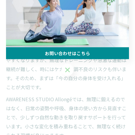
このように、それぞれの方法に特徴がありますが、無理
せず安全に長く動き続けたい方には、姿勢や呼吸、身体
の使い方を意識したアプローチがおすすめです。
大人女性が無理なく続けるための考え方
年齢を重ねるごとに「疲れやすい」「体が重い」と感じ
お問い合わせはこちら
やすくなりますが、無理なトレーニングや急激な運動は
お問い合わせはこちら
継続が難しく、時にはケガや体調不良のリスクも伴いま
す。そのため、まずは「今の自分の身体を受け入れる」
ことが大切です。
AWARENESS STUDIO Allongéでは、無理に鍛えるので
はなく、日常の姿勢や呼吸、身体の使い方から見直すこ
とで、少しずつ自然な動きを取り戻すサポートを行って
います。小さな変化を積み重ねることで、無理なく続け