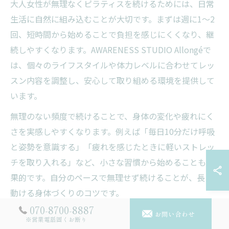
大人女性が無理なくピラティスを続けるためには、日常
生活に自然に組み込むことが大切です。まずは週に1～2
回、短時間から始めることで負担を感じにくくなり、継
続しやすくなります。AWARENESS STUDIO Allongéで
は、個々のライフスタイルや体力レベルに合わせてレッ
スン内容を調整し、安心して取り組める環境を提供して
います。
無理のない頻度で続けることで、身体の変化や疲れにく
さを実感しやすくなります。例えば「毎日10分だけ呼吸
と姿勢を意識する」「疲れを感じたときに軽いストレッ
チを取り入れる」など、小さな習慣から始めることも効
果的です。自分のペースで無理せず続けることが、長く
動ける身体づくりのコツです。
070-8700-8887
お問い合わせ
※営業電話固くお断り
大人女性に適したピラティスの選び方