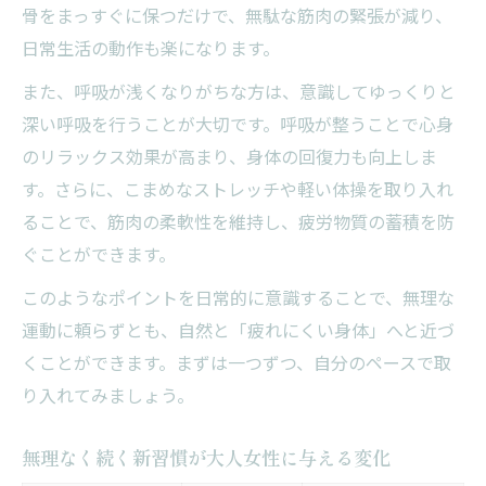
骨をまっすぐに保つだけで、無駄な筋肉の緊張が減り、
疲れにくい身体を支えるピラティスの効果
日常生活の動作も楽になります。
姿勢と呼吸で変わる毎日の快適さを実感
姿勢・呼吸改善法の比較表で分かる快適さ
また、呼吸が浅くなりがちな方は、意識してゆっくりと
深い呼吸を行うことが大切です。呼吸が整うことで心身
毎日できる姿勢リセットの習慣
のリラックス効果が高まり、身体の回復力も向上しま
呼吸を深めるセルフケアのすすめ
す。さらに、こまめなストレッチや軽い体操を取り入れ
大人女性が気をつけたい姿勢のポイント
ることで、筋肉の柔軟性を維持し、疲労物質の蓄積を防
心も身体も軽くする呼吸法のコツ
ぐことができます。
動いても疲れにくい身体への第一歩を解説
このようなポイントを日常的に意識することで、無理な
疲れにくい身体作りのステップを表で解説
運動に頼らずとも、自然と「疲れにくい身体」へと近づ
最初に見直したい生活習慣
くことができます。まずは一つずつ、自分のペースで取
無理なく続けるためのモチベーション維持
り入れてみましょう。
法
大人女性の体力アップに役立つ実践法
無理なく続く新習慣が大人女性に与える変化