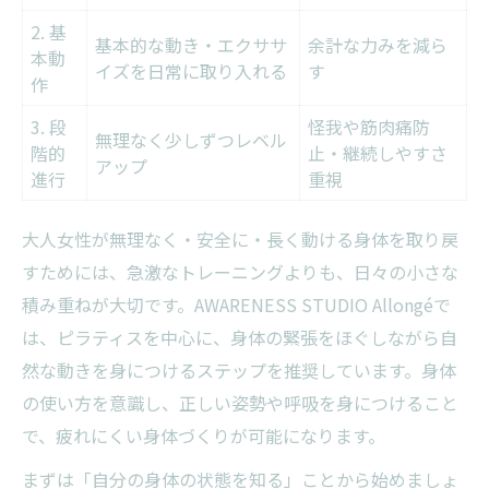
2. 基
基本的な動き・エクササ
余計な力みを減ら
本動
イズを日常に取り入れる
す
作
3. 段
怪我や筋肉痛防
無理なく少しずつレベル
階的
止・継続しやすさ
アップ
進行
重視
大人女性が無理なく・安全に・長く動ける身体を取り戻
すためには、急激なトレーニングよりも、日々の小さな
積み重ねが大切です。AWARENESS STUDIO Allongéで
は、ピラティスを中心に、身体の緊張をほぐしながら自
然な動きを身につけるステップを推奨しています。身体
の使い方を意識し、正しい姿勢や呼吸を身につけること
で、疲れにくい身体づくりが可能になります。
まずは「自分の身体の状態を知る」ことから始めましょ