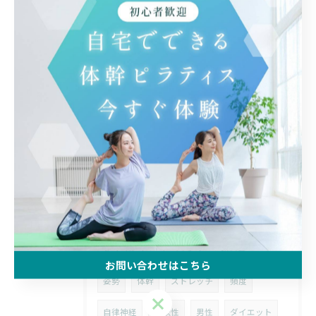
2026/05/29
素敵な写真を撮っていただきました！
2026/05/19
ターンアウトが難しいと感じている人へ
タグ
Tags
オンライン
ピラティス
初心者
お問い合わせはこちら
姿勢
体幹
ストレッチ
頻度
お問い合わせはこちら
自律神経
柔軟性
男性
ダイエット