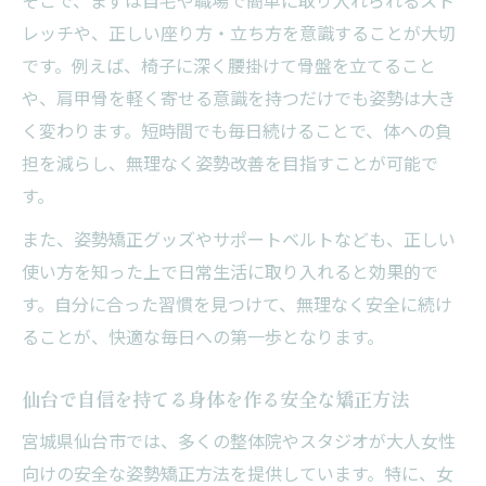
レッチや、正しい座り方・立ち方を意識することが大切
です。例えば、椅子に深く腰掛けて骨盤を立てること
や、肩甲骨を軽く寄せる意識を持つだけでも姿勢は大き
く変わります。短時間でも毎日続けることで、体への負
担を減らし、無理なく姿勢改善を目指すことが可能で
す。
また、姿勢矯正グッズやサポートベルトなども、正しい
使い方を知った上で日常生活に取り入れると効果的で
す。自分に合った習慣を見つけて、無理なく安全に続け
ることが、快適な毎日への第一歩となります。
仙台で自信を持てる身体を作る安全な矯正方法
宮城県仙台市では、多くの整体院やスタジオが大人女性
向けの安全な姿勢矯正方法を提供しています。特に、女