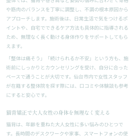
無理なく長く続けられる姿勢矯正の実践ポ
や筋肉のバランスを丁寧に調整し、不調の根本原因から
イント
アプローチします。施術後は、日常生活で気をつけるポ
猫背や巻き肩に悩む女性が快適に動ける身
イントや、自宅でできるケア方法も具体的に指導される
体へ
ため、無理なく長く動ける身体作りをサポートしてもら
安全な姿勢矯正で大人女性が自信を取り戻
えます。
す
「整体は痛そう」「続けられるか不安」という方も、施
猫背や巻き肩対策で女性が輝く毎日
術前にしっかりとカウンセリングを受け、自分に合った
無理なく続く猫背矯正で大人女性の魅力ア
ペースで通うことが大切です。仙台市内で女性スタッフ
ップ
が在籍する整体院を探す際には、口コミや体験談も参考
巻き肩矯正で安全に美しい姿勢を目指す方
にすると安心です。
法
猫背矯正で大人女性の身体を無理なく変える
長く動ける身体を作るための仙台整体院の
工夫
猫背は、年齢を重ねた大人女性に多い悩みのひとつで
す。長時間のデスクワークや家事、スマートフォンの使
大人女性が安心できる猫背整体の選び方