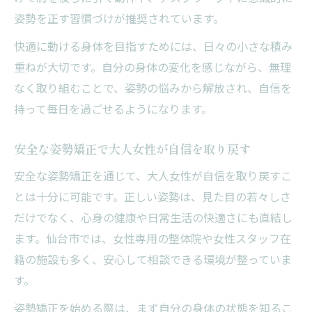
姿勢を正す習慣づけが推奨されています。
快適に動ける身体を目指すためには、日々の小さな積み
重ねが大切です。自分の身体の変化を感じながら、無理
なく取り組むことで、姿勢の悩みから解放され、自信を
持って毎日を過ごせるようになります。
安全な姿勢矯正で大人女性が自信を取り戻す
安全な姿勢矯正を通じて、大人女性が自信を取り戻すこ
とは十分に可能です。正しい姿勢は、見た目の若々しさ
だけでなく、心身の健康や日常生活の快適さにも直結し
ます。仙台市では、女性専用の整体院や女性スタッフ在
籍の施設も多く、安心して相談できる環境が整っていま
す。
姿勢矯正を始める際は、まず自分の身体の状態を知るこ