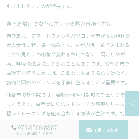
引き出しやすいのが特長です。
巻き肩矯正で安全に美しい姿勢を目指す方法
巻き肩は、スマートフォンやパソコン作業が多い現代の
大人女性に特に多い悩みです。肩が内側に巻き込まれる
ことで見た目の印象が変わるだけでなく、肩こりや頭
痛、呼吸の浅さにつながることもあります。安全な巻き
肩矯正を行うためには、急激な力を加えるのではなく、
筋肉と関節のバランスを丁寧に整えることが重要です。
仙台市の整体院では、姿勢分析や可動域のチェックを行
ったうえで、肩甲骨周りのストレッチや筋膜リリース、
軽いトレーニングを組み合わせる方法が主流です。特に
「女性スタッフが在籍する整体院」を選ぶことで、デリ
070-8700-8887
お問い合わせ
ケートな身体の悩みも安心して相談できます。
※営業電話固くお断り