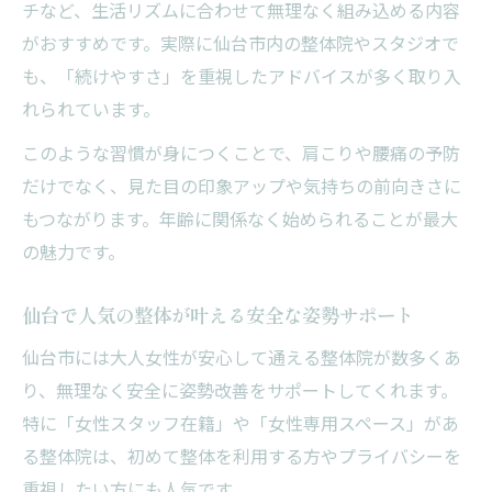
チなど、生活リズムに合わせて無理なく組み込める内容
がおすすめです。実際に仙台市内の整体院やスタジオで
も、「続けやすさ」を重視したアドバイスが多く取り入
れられています。
このような習慣が身につくことで、肩こりや腰痛の予防
だけでなく、見た目の印象アップや気持ちの前向きさに
もつながります。年齢に関係なく始められることが最大
の魅力です。
仙台で人気の整体が叶える安全な姿勢サポート
仙台市には大人女性が安心して通える整体院が数多くあ
り、無理なく安全に姿勢改善をサポートしてくれます。
特に「女性スタッフ在籍」や「女性専用スペース」があ
る整体院は、初めて整体を利用する方やプライバシーを
重視したい方にも人気です。