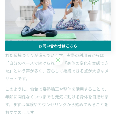
無理なく・安全に・長く動ける身体を取り戻す」ための
サポート体制が整っている点です。経験豊富なスタッフ
による丁寧なカウンセリングや、個々の悩みに合わせた
プログラム提案が利用者から高い評価を受けています。
また、通いやすい立地や女性専用スペースの完備、予約
お問い合わせはこちら
が取りやすいシステムなど、忙しい大人女性にも配慮さ
れた環境づくりが進んでいます。実際の利用者からは
お問い合わせはこちら
「自分のペースで続けられる」「身体の変化を実感でき
た」という声が多く、安心して継続できる点が大きなメ
リットです。
このように、仙台で姿勢矯正や整体を活用することで、
年齢に関係なくいつまでも元気に動ける身体を目指せま
す。まずは体験やカウンセリングから始めてみることを
おすすめします。