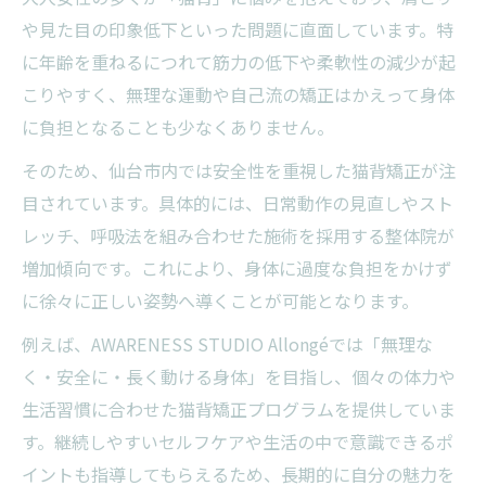
や見た目の印象低下といった問題に直面しています。特
に年齢を重ねるにつれて筋力の低下や柔軟性の減少が起
こりやすく、無理な運動や自己流の矯正はかえって身体
に負担となることも少なくありません。
そのため、仙台市内では安全性を重視した猫背矯正が注
目されています。具体的には、日常動作の見直しやスト
レッチ、呼吸法を組み合わせた施術を採用する整体院が
増加傾向です。これにより、身体に過度な負担をかけず
に徐々に正しい姿勢へ導くことが可能となります。
例えば、AWARENESS STUDIO Allongéでは「無理な
く・安全に・長く動ける身体」を目指し、個々の体力や
生活習慣に合わせた猫背矯正プログラムを提供していま
す。継続しやすいセルフケアや生活の中で意識できるポ
イントも指導してもらえるため、長期的に自分の魅力を