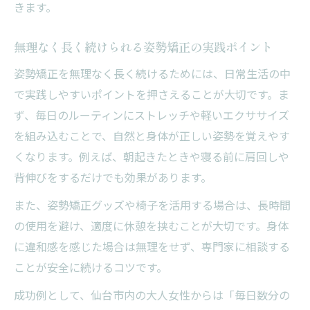
きます。
無理なく長く続けられる姿勢矯正の実践ポイント
姿勢矯正を無理なく長く続けるためには、日常生活の中
で実践しやすいポイントを押さえることが大切です。ま
ず、毎日のルーティンにストレッチや軽いエクササイズ
を組み込むことで、自然と身体が正しい姿勢を覚えやす
くなります。例えば、朝起きたときや寝る前に肩回しや
背伸びをするだけでも効果があります。
また、姿勢矯正グッズや椅子を活用する場合は、長時間
の使用を避け、適度に休憩を挟むことが大切です。身体
に違和感を感じた場合は無理をせず、専門家に相談する
ことが安全に続けるコツです。
成功例として、仙台市内の大人女性からは「毎日数分の