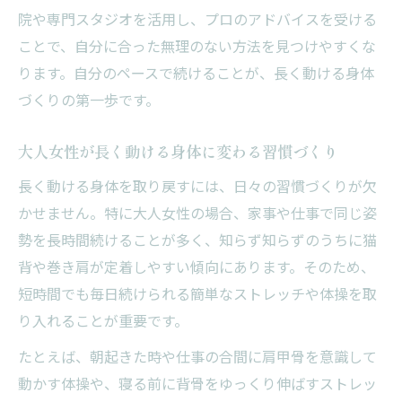
院や専門スタジオを活用し、プロのアドバイスを受ける
ことで、自分に合った無理のない方法を見つけやすくな
ります。自分のペースで続けることが、長く動ける身体
づくりの第一歩です。
大人女性が長く動ける身体に変わる習慣づくり
長く動ける身体を取り戻すには、日々の習慣づくりが欠
かせません。特に大人女性の場合、家事や仕事で同じ姿
勢を長時間続けることが多く、知らず知らずのうちに猫
背や巻き肩が定着しやすい傾向にあります。そのため、
短時間でも毎日続けられる簡単なストレッチや体操を取
り入れることが重要です。
たとえば、朝起きた時や仕事の合間に肩甲骨を意識して
動かす体操や、寝る前に背骨をゆっくり伸ばすストレッ