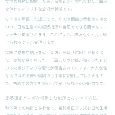
女性の身体に配慮した巻き肩矯正が行われており、痛み
を伴わないソフトな施術が特徴です。
安全性を重視した矯正では、筋肉や関節の柔軟性を高め
つつ、日常生活での姿勢指導や自宅でできる簡単なスト
レッチも提案されます。これにより、無理なく・長く続
けられるケアが実現します。
実際に巻き肩矯正を受けた方からは「肩回りが軽くな
り、姿勢が良くなった」「肩こりや頭痛が和らいだ」と
いったポジティブな変化が報告されています。大人女性
ならではの不安や疑問点も丁寧に説明してもらえるの
で、初めての方でも安心して受けられるのが魅力です。
姿勢矯正グッズを活用した無理のないケア方法
整体院での施術とあわせて、姿勢矯正グッズを日常生活