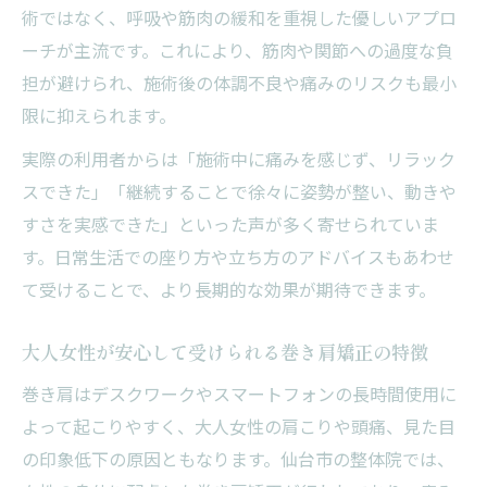
術ではなく、呼吸や筋肉の緩和を重視した優しいアプロ
ーチが主流です。これにより、筋肉や関節への過度な負
担が避けられ、施術後の体調不良や痛みのリスクも最小
限に抑えられます。
実際の利用者からは「施術中に痛みを感じず、リラック
スできた」「継続することで徐々に姿勢が整い、動きや
すさを実感できた」といった声が多く寄せられていま
す。日常生活での座り方や立ち方のアドバイスもあわせ
て受けることで、より長期的な効果が期待できます。
大人女性が安心して受けられる巻き肩矯正の特徴
巻き肩はデスクワークやスマートフォンの長時間使用に
よって起こりやすく、大人女性の肩こりや頭痛、見た目
の印象低下の原因ともなります。仙台市の整体院では、