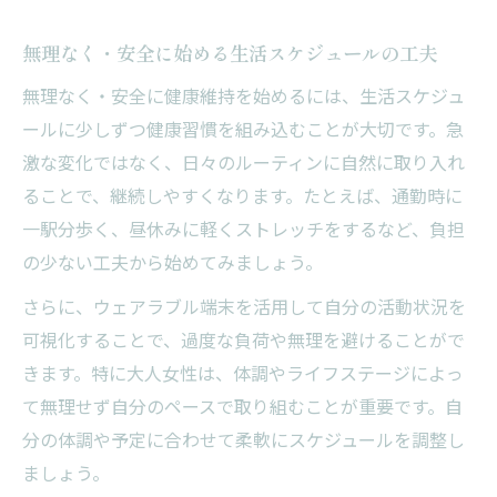
活用術
無理なく・安全に始める生活スケジュールの工夫
血圧管理も叶うウェアラブル端末の利便性
無理なく・安全に健康維持を始めるには、生活スケジュ
毎日の健康管理が続くコツを徹底解説
ールに少しずつ健康習慣を組み込むことが大切です。急
大人女性が無理なく続ける健康管理のコツ
激な変化ではなく、日々のルーティンに自然に取り入れ
健康維持に努める日常で意識したい習慣
ることで、継続しやすくなります。たとえば、通勤時に
安全に長く動ける身体を育む管理ポイント
一駅分歩く、昼休みに軽くストレッチをするなど、負担
ウェアラブル端末で毎日を記録するメリッ
の少ない工夫から始めてみましょう。
ト
さらに、ウェアラブル端末を活用して自分の活動状況を
健康的な生活スケジュールの作り方の工夫
可視化することで、過度な負荷や無理を避けることがで
自分らしく安全に過ごすための秘訣
きます。特に大人女性は、体調やライフステージによっ
大人女性が自分らしく無理なく過ごす方法
て無理せず自分のペースで取り組むことが重要です。自
安全に長く動ける身体を守るための日常習
分の体調や予定に合わせて柔軟にスケジュールを調整し
慣
ましょう。