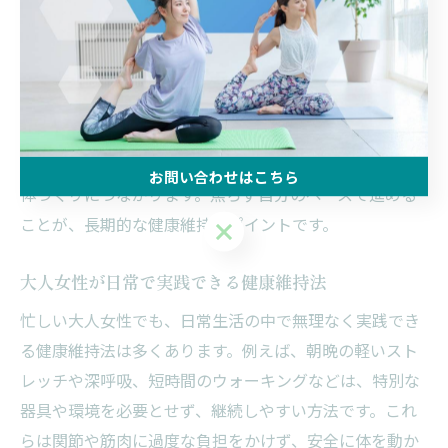
す。実際に多くの大人女性が、スマートウォッチやスマ
ートバンドを日常生活に取り入れ、日々の小さな変化を
記録しながら健康の維持に成功しています。
無理なく続けるコツは、「できることから始める」こ
と。例えば、階段を使う、1駅分歩く、日常動作の姿勢
を意識するなど、小さな積み重ねが安全で長く動ける身
お問い合わせはこちら
体づくりにつながります。焦らず自分のペースで進める
ことが、長期的な健康維持のポイントです。
お問い合わせはこちら
大人女性が日常で実践できる健康維持法
忙しい大人女性でも、日常生活の中で無理なく実践でき
る健康維持法は多くあります。例えば、朝晩の軽いスト
レッチや深呼吸、短時間のウォーキングなどは、特別な
器具や環境を必要とせず、継続しやすい方法です。これ
らは関節や筋肉に過度な負担をかけず、安全に体を動か