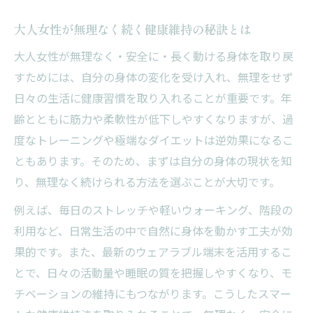
方
長く動ける身体を目指す大人女性のポイン
大人女性が無理なく続く健康維持の秘訣とは
ト
大人女性が無理なく・安全に・長く動ける身体を取り戻
身体の変化に寄り添うスマートなアプローチ
すためには、自分の身体の変化を受け入れ、無理をせず
無理なく・安全に身体の変化に対応する方
日々の生活に健康習慣を取り入れることが重要です。年
法
齢とともに筋力や柔軟性が低下しやすくなりますが、過
度なトレーニングや極端なダイエットは逆効果になるこ
スマートヘルスケア活用で大人女性も安心
ともあります。そのため、まずは自分の身体の現状を知
健康的な生活スケジュールで変化に寄り添
り、無理なく続けられる方法を選ぶことが大切です。
う
例えば、毎日のストレッチや軽いウォーキング、階段の
健康維持に努める大人女性のための実践術
利用など、日常生活の中で自然に身体を動かす工夫が効
ウェアラブル端末を使った身体変化の見守
果的です。また、最新のウェアラブル端末を活用するこ
り
とで、日々の活動量や睡眠の質を把握しやすくなり、モ
長く動ける身体を育む新しい日常の工夫
チベーションの維持にもつながります。こうしたスマー
無理なく・安全に動ける身体の作り方のコ