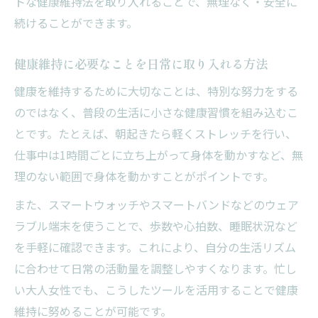
トな健康維持法を取り入れることで、無理なく・安全に
ツ
続けることができます。
大人女性が日常で実践できる健康維持法
健康にいいこと一覧から選ぶ新習慣の提案
健康維持に必要なことを日常に取り入れる方法
長く動ける身体を育むための日常リズム
健康を維持するために大切なことは、特別な努力をする
健康維持に必要なことを無理なく続ける工
のではなく、普段の生活に小さな健康習慣を組み込むこ
夫
とです。たとえば、朝起きたら軽くストレッチを行い、
ウェアラブル活用で健康維持がもっと身近に
仕事中は1時間ごとに立ち上がって身体を動かすなど、無
理のない範囲で身体を動かすことがポイントです。
ウェアラブル端末で無理なく健康管理を実
践
また、スマートウォッチやスマートバンドなどのウェア
大人女性が安全に使えるウェアラブルの選
ラブル端末を使うことで、歩数や心拍数、睡眠状況など
び方
を手軽に確認できます。これにより、自分の生活リズム
スマートウォッチで健康維持が身近になる
に合わせて日常の活動量を調整しやすくなります。忙し
理由
い大人女性でも、こうしたツールを活用することで健康
維持に努めることが可能です。
健康維持と決済を両立するスマートリング