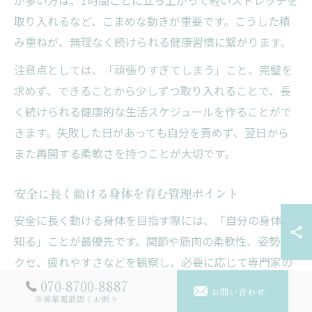
取り入れるなど、こまめな動きが重要です。こうした積
み重ねが、無理なく続けられる健康習慣に繋がります。
注意点としては、「頑張りすぎてしまう」こと。完璧を
求めず、できることから少しずつ取り入れることで、長
く続けられる健康的な生活スケジュールを作ることがで
きます。失敗した日があっても自分を責めず、翌日から
また再開する柔軟さを持つことが大切です。
安全に長く動ける身体を育む管理ポイント
安全に長く動ける身体を目指す際には、「自分の身体を
知る」ことが最優先です。関節や筋肉の柔軟性、姿勢の
クセ、疲れやすさなどを観察し、必要に応じて専門家の
アドバイスを取り入れると安心です。特に大人女性の場
070-8700-8887
お問い合わせ
※営業電話固くお断り
合、筋力や骨密度の低下が気になる方も多いため、無理