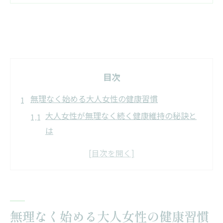
目次
無理なく始める大人女性の健康習慣
大人女性が無理なく続く健康維持の秘訣と
は
健康維持に必要なことを日常に取り入れる
方法
無理なく・安全に始める生活スケジュール
の工夫
健康維持の三要素を意識した新習慣の作り
無理なく始める大人女性の健康習慣