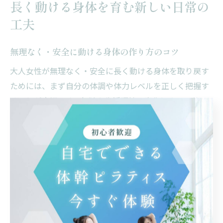
長く動ける身体を育む新しい日常の
工夫
無理なく・安全に動ける身体の作り方のコツ
大人女性が無理なく・安全に長く動ける身体を取り戻す
ためには、まず自分の体調や体力レベルを正しく把握す
ることが大切です。年齢や生活環境の変化によって体は
変わりますが、無理な運動や急激な食事制限は逆効果と
なることがあります。日々の体調の変化を記録すること
で、無理のない範囲での健康維持が可能になります。
例えば、ウェアラブル端末を活用して歩数や心拍数、睡
眠の質などを可視化する方法は、負担の少ない自分の健
康管理に役立ちます。これにより、必要以上に体を追い
込まず、適切な運動量や休息を把握することができま