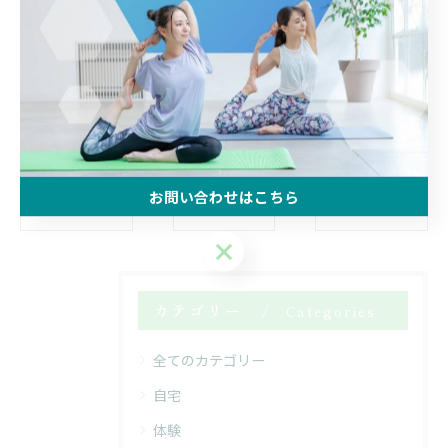
#怪我予防バレエ
#AwarenessStudioAllonge
お問い合わせはこちら
< 前のページ
一覧に戻る
次のページ >
お問い合わせはこちら
カテゴリー
Categories
全てのカテゴリー
自宅
体験