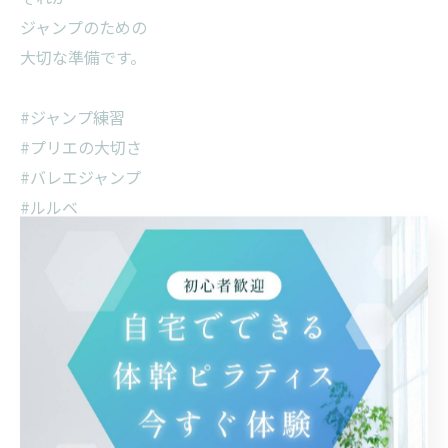
ジャンプのための
大切な準備です。
#ジャンプ練習
#プリエの大切さ
#バレエジャンプ
#ルルベ
#動きの切り替え
#止まらない動き
#流れのある動き
#力任せにしない
#大人バレエ
#バレエ基礎
#身体の使い方
#機能的な動き