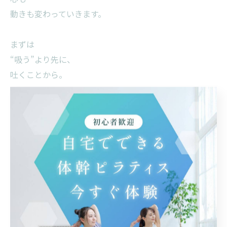
動きも変わっていきます。
まずは
“吸う”より先に、
吐くことから。
身体に
安心を思い出させてあげましょう🌿
#呼吸を整える
#自律神経ケア
#安心する身体
#内側感覚
#大人のセルフケア