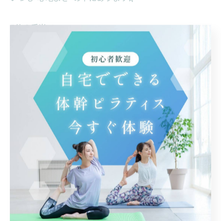
#体の手当て
#やさしいセルフケア
#頑張らない習慣
#心地よい暮らし
#整える時間
< 前のページ
一覧に戻る
次のページ >
カテゴリー
Categories