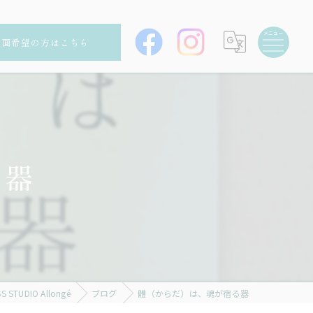
対面希望の方はこちら
る器
UDIO Allongé
ブログ
體（からだ）は、魂が宿る器