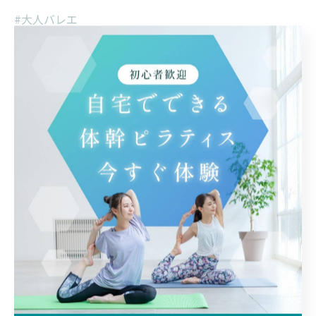
#大人バレエ
#身体の使い方
#バレエの基礎
#40代バレエ
#安全に踊る
< 前のページ
一覧に戻る
次のページ >
カテゴリー
Categories