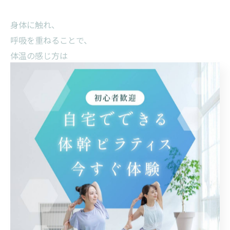
身体に触れ、
呼吸を重ねることで、
体温の感じ方は
少しずつ変わっていきます。
#首こり改善
#自律神経ケア
#冷え性改善
#ストレスケア
#呼吸を整える