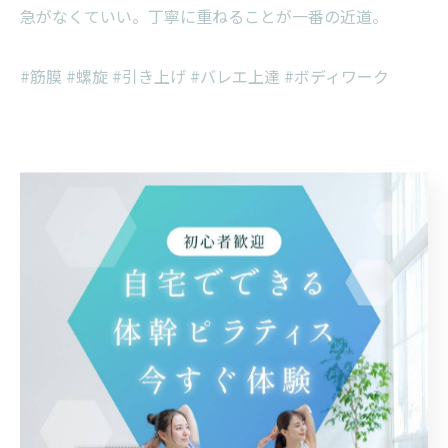
急がなくていい。丁寧に重ねることが一番の近道。
#筋膜 #螺旋 #引き上げ #バレエ上達 #ボディワーク
< 前のページ
一覧に戻る
次のページ >
カテゴリー
Categories
全てのカテゴリー
自宅
体験