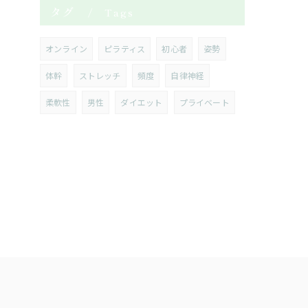
タグ
Tags
オンライン
ピラティス
初心者
姿勢
体幹
ストレッチ
頻度
自律神経
柔軟性
男性
ダイエット
プライベート