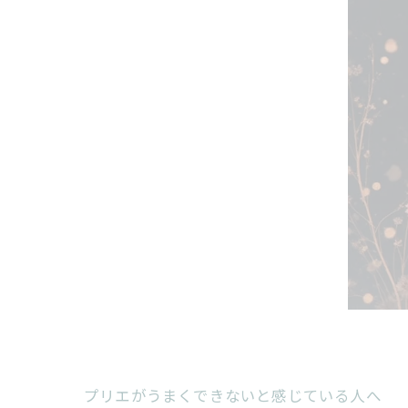
プリエがうまくできないと感じている人へ