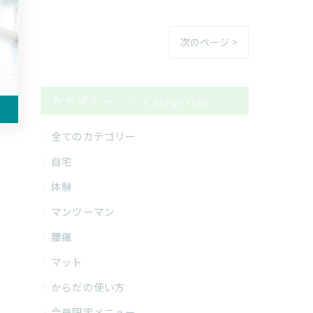
次のページ >
カテゴリー
Categories
全てのカテゴリー
自宅
体験
マンツーマン
腰痛
マット
からだの使い方
会員限定メニュー