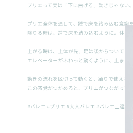
プリエって実は「下に曲げる」動きじゃない
プリエ全体を通して、踵で床を踏み込む意識
降りる時は、踵で床を踏み込むように。体は
上がる時は、上体が先。足は後からついてく
エレベーターがふわっと動くように、止まら
動きの流れを区切って動くと、踊りで使えな
この感覚がつかめると、プリエがつながって
#バレエ #プリエ #大人バレエ #バレエ上達 