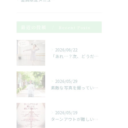
最近の投稿
Recent Posts
2026/06/22
「あれ…？次、どうだったっけ…？」
2026/05/29
素敵な写真を撮っていただきました！
2026/05/19
ターンアウトが難しいと感じている人へ