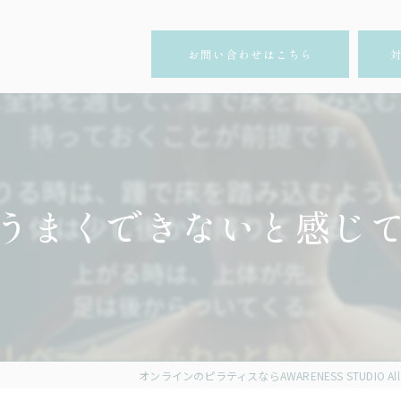
お問い合わせはこちら
うまくできないと感じ
オンラインのピラティスならAWARENESS STUDIO All