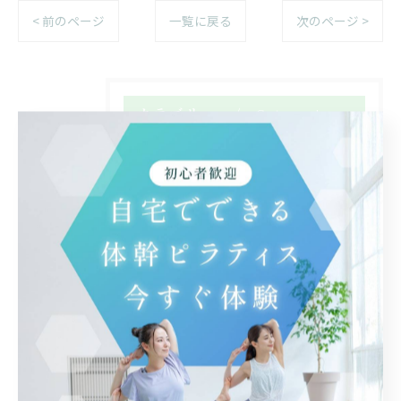
< 前のページ
一覧に戻る
次のページ >
カテゴリー
Categories
全てのカテゴリー
自宅
体験
マンツーマン
腰痛
マット
からだの使い方
会員限定メニュー